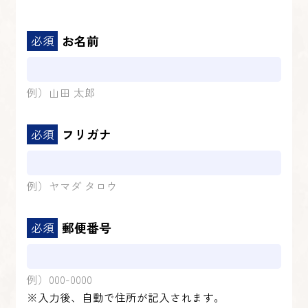
お名前
例）山田 太郎
フリガナ
例）ヤマダ タロウ
郵便番号
例）000-0000
※入力後、自動で住所が記入されます。